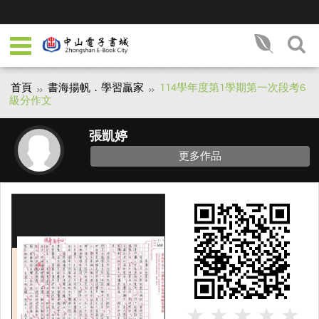
首頁
書海揚帆．學習贏家
114學年度第1學期第一次段考6
級分作文
張凱婷
更多作品