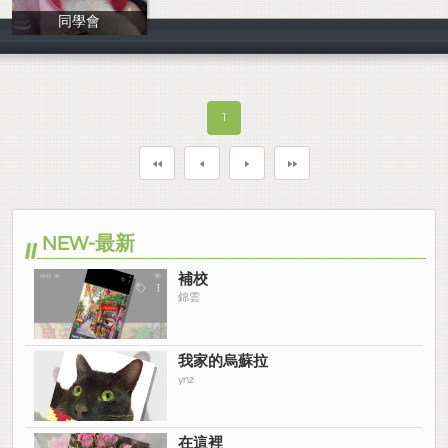
同學會
温采穎
1
NEW-最新
補校
錦雲
我家的烏蘇拉
ynz
在這裡