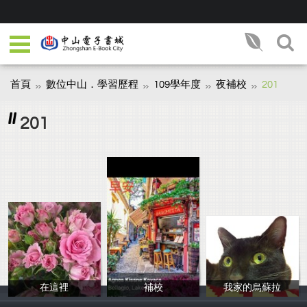
首頁
數位中山．學習歷程
109學年度
夜補校
201
201
在這裡
補校
我家的烏蘇拉
周
錦雲
ynz