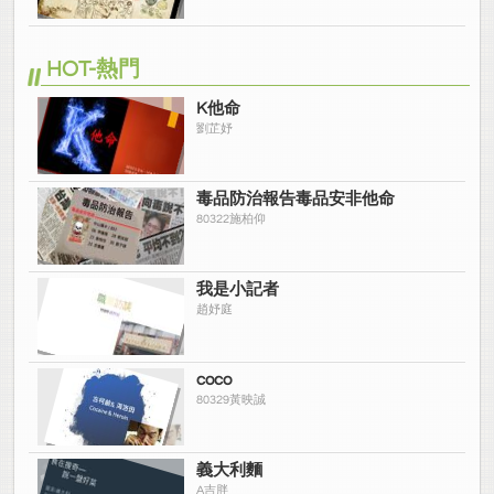
HOT-熱門
K他命
劉芷妤
毒品防治報告毒品安非他命
80322施柏仰
我是小記者
趙妤庭
coco
80329黃映誠
義大利麵
A吉胖