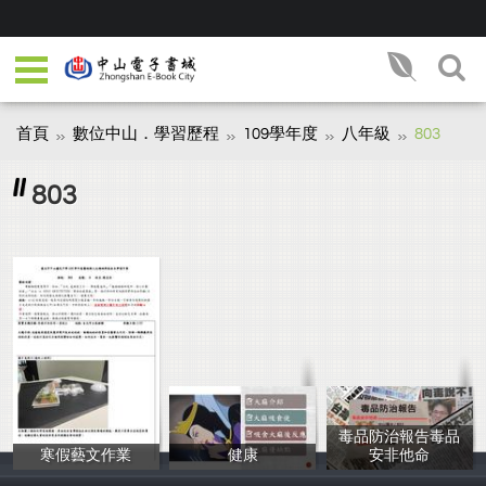
首頁
數位中山．學習歷程
109學年度
八年級
803
803
毒品防治報告毒品
寒假藝文作業
健康
安非他命
80308陳昱安
80312蔡幸珆
80322施柏仰