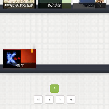
803第2組食在金鑽
職業訪談
coco
80322施柏仰
吳俊諺
80329黃映誠
K他命
劉芷妤
1