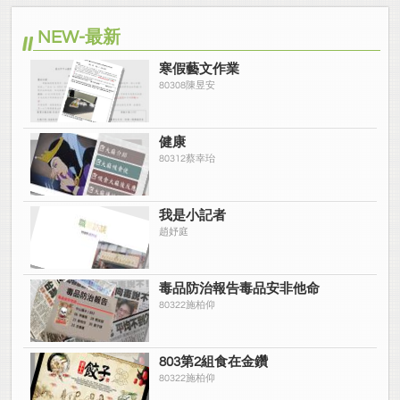
NEW-最新
寒假藝文作業
80308陳昱安
健康
80312蔡幸珆
我是小記者
趙妤庭
毒品防治報告毒品安非他命
80322施柏仰
803第2組食在金鑽
80322施柏仰