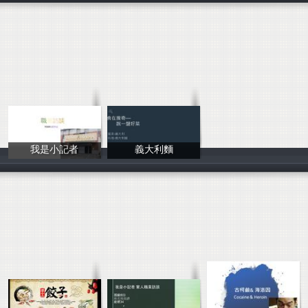
我是小記者
義大利麵
趙妤庭
A吉胖