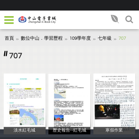
首頁
數位中山．學習歷程
109學年度
七年級
707
707
淡水紅毛城
歷史報告--紅毛城
寒假作業
毛馨唯
70703李品璇
70710