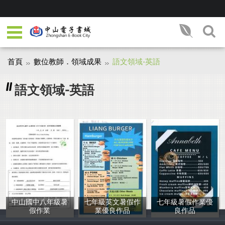
首頁
數位教師．領域成果
語文領域-英語
語文領域-英語
中山國中八年級暑
七年級英文暑假作
七年級暑假作業優
假作業
業優良作品
良作品
Grade 8th
吳育萱
葉宇揚