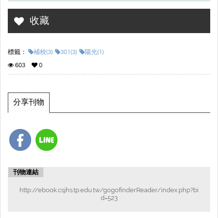
收藏
標籤：
補校(3)
301(3)
陽光(1)
603
0
分享刊物
刊物連結
http://ebook.csjhs.tp.edu.tw/gogofinderReader/index.php?bi
d=523