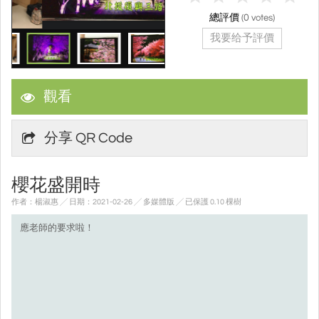
總評價
(
0
votes)
我要给予評價
觀看
分享 QR Code
櫻花盛開時
作者：楊淑惠 ╱ 日期：2021-02-26 ╱ 多媒體版
╱ 已保護 0.10 棵樹
應老師的要求啦！