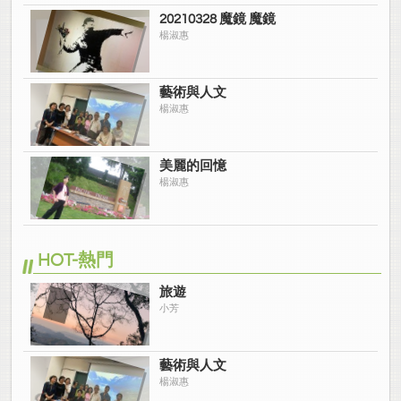
20210328 魔鏡 魔鏡
楊淑惠
藝術與人文
楊淑惠
美麗的回憶
楊淑惠
HOT-熱門
旅遊
小芳
藝術與人文
楊淑惠