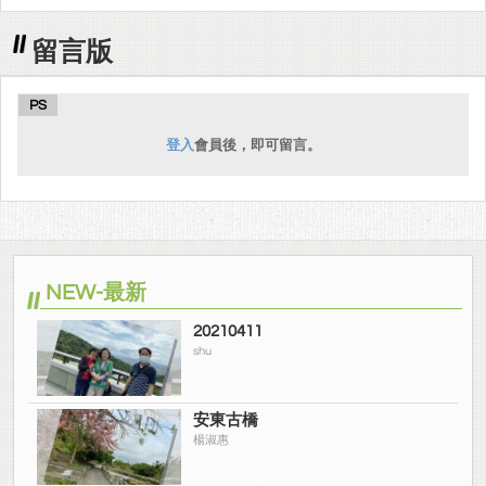
留言版
PS
登入
會員後，即可留言。
NEW-最新
20210411
shu
安東古橋
楊淑惠