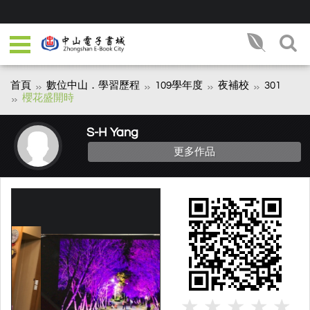
首頁
數位中山．學習歷程
109學年度
夜補校
301
櫻花盛開時
S-H Yang
更多作品