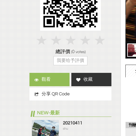
總評價
0
(
votes)
我要给予評價
觀看
收藏
分享 QR Code
NEW-最新
20210411
刊
shu