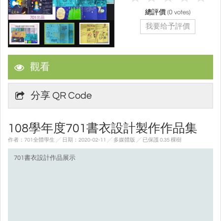
總評價
(
0
votes)
我要给予評價
觀看
分享 QR Code
108學年度701書衣設計製作作品集
作者：701全體學生 ╱ 日期：2020-02-11 ╱ 多媒體版
╱ 已保護 0.35 棵樹
701書衣設計作品展示