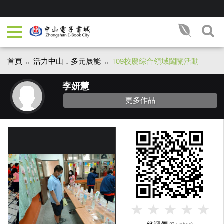
首頁
活力中山．多元展能
109校慶綜合領域闖關活動
李妍慧
更多作品