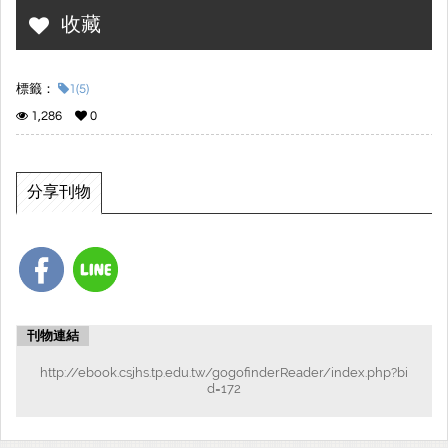
收藏
標籤：
1(5)
1,286
0
分享刊物
刊物連結
http://ebook.csjhs.tp.edu.tw/gogofinderReader/index.php?bi
d=172