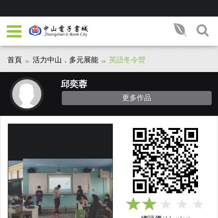
首頁
活力中山．多元展能
英語冬令營
邱奕蓉
更多作品