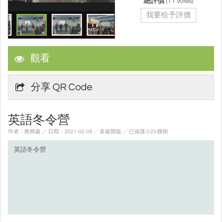
總評價
(
11
votes)
我要给予評價
觀看
分享 QR Code
英語冬令營
作者：教務處 ╱ 日期：2021-02-09 ╱ 多媒體版
╱ 已保護 0.23 棵樹
英語冬令營