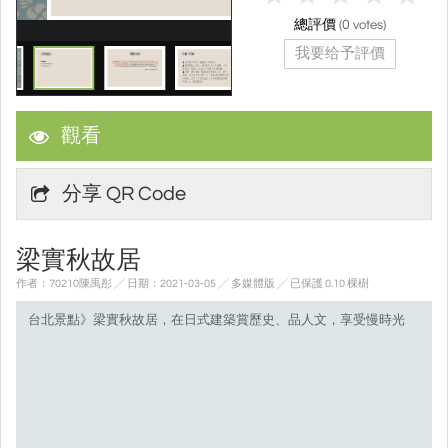
總評價
(
0
votes)
我要给予評價
觀看
分享 QR Code
梁實秋故居
作者：70210陳禹彤 ╱ 日期：2021-03-05 ╱ 多媒體版
╱ 已保護 0.10 棵樹
台北景點》梁實秋故居，在日式建築賞歷史、品人文，享受慢時光