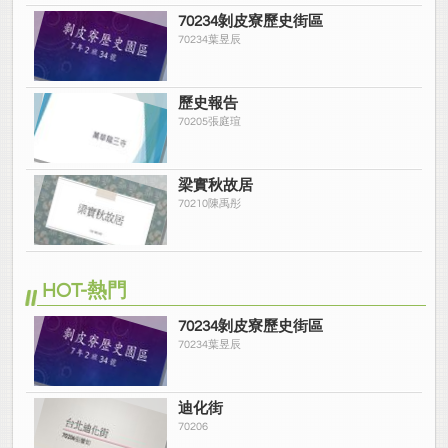
70234剝皮寮歷史街區
70234葉昱辰
歷史報告
70205張庭瑄
梁實秋故居
70210陳禹彤
HOT-熱門
70234剝皮寮歷史街區
70234葉昱辰
迪化街
70206