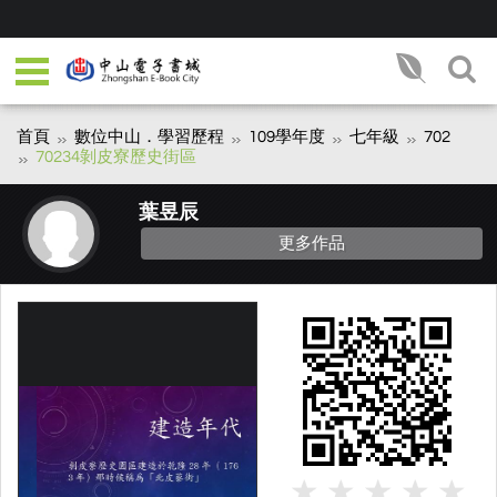
首頁
數位中山．學習歷程
109學年度
七年級
702
70234剝皮寮歷史街區
葉昱辰
更多作品