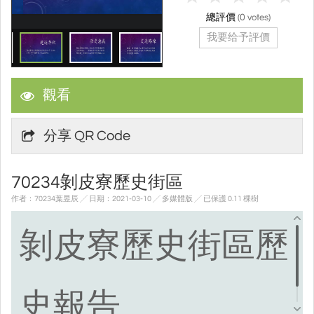
總評價
(
0
votes)
我要给予評價
觀看
分享 QR Code
70234剝皮寮歷史街區
作者：70234葉昱辰 ╱ 日期：2021-03-10 ╱ 多媒體版
╱ 已保護 0.11 棵樹
剝皮寮歷史街區歷
史報告