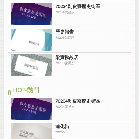
70234剝皮寮歷史街區
70234葉昱辰
歷史報告
70205張庭瑄
梁實秋故居
70210陳禹彤
HOT-熱門
70234剝皮寮歷史街區
70234葉昱辰
迪化街
70206