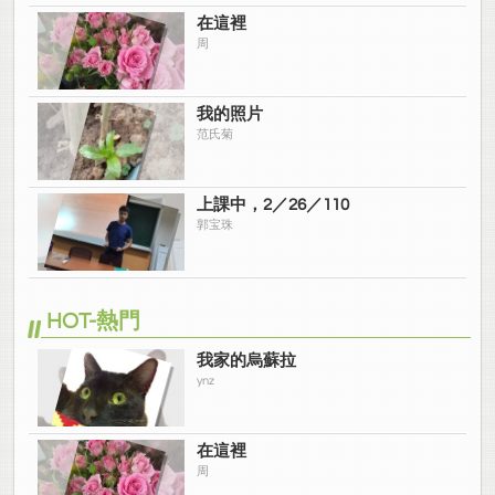
在這裡
周
我的照片
范氏菊
上課中，2／26／110
郭宝珠
HOT-熱門
我家的烏蘇拉
ynz
在這裡
周