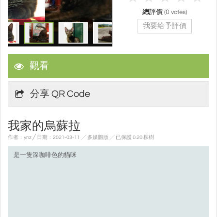
總評價
(
0
votes)
我要给予評價
觀看
分享 QR Code
我家的烏蘇拉
作者：ynz ╱ 日期：2021-03-11 ╱ 多媒體版
╱ 已保護 0.20 棵樹
是一隻深咖啡色的貓咪