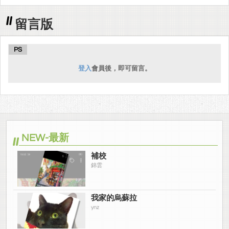
留言版
PS
登入
會員後，即可留言。
NEW-最新
補校
錦雲
我家的烏蘇拉
ynz