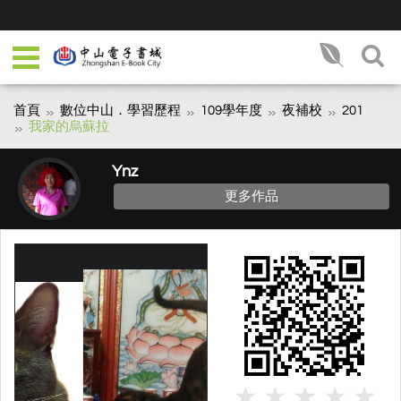
首頁
數位中山．學習歷程
109學年度
夜補校
201
我家的烏蘇拉
Ynz
更多作品